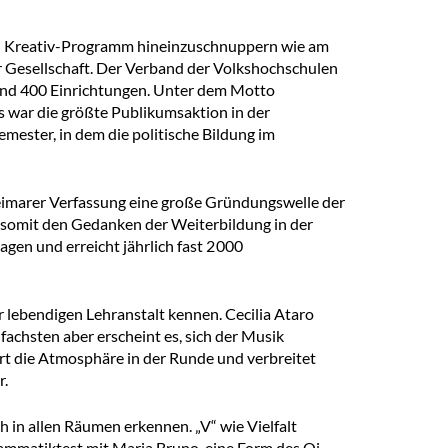
- und Kreativ-Programm hineinzuschnuppern wie am
er Gesellschaft. Der Verband der Volkshochschulen
rund 400 Einrichtungen. Unter dem Motto
 war die größte Publikumsaktion in der
mester, in dem die politische Bildung im
eimarer Verfassung eine große Gründungswelle der
 somit den Gedanken der Weiterbildung in der
gen und erreicht jährlich fast 2 000
r lebendigen Lehranstalt kennen. Cecilia Ataro
achsten aber erscheint es, sich der Musik
ert die Atmosphäre in der Runde und verbreitet
r.
h in allen Räumen erkennen. „V“ wie Vielfalt
ammatiktest mit Maria Bruno, eine Form des Qi