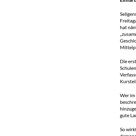
Seligen
Freitag
hat näm
„zusamm
Geschic
Mittelp
Die ers
Schulen
Verfass
Kurstei
Wer im 
beschre
hinzuge
gute La
So wirk
demonst