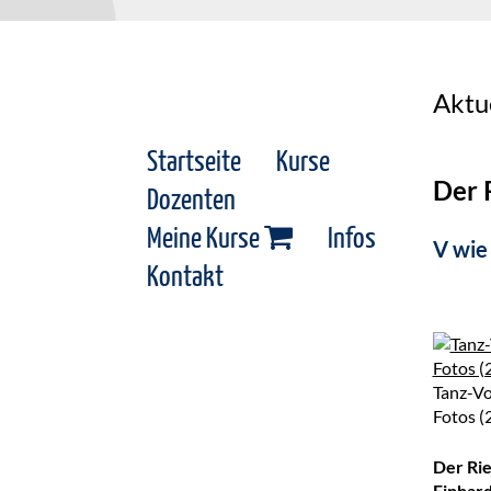
Aktu
Startseite
Kurse
Der 
Dozenten
Meine Kurse
Infos
V wie
Kontakt
Tanz-Vo
Fotos (
Der Rie
Einhard