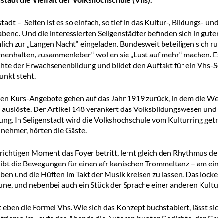
stadt – Selten ist es so einfach, so tief in das Kultur-, Bildungs
abend. Und die interessierten Seligenstädter befinden sich in gut
lich zur „Langen Nacht“ eingeladen. Bundesweit beteiligen sich 
enhalten, zusammenleben“ wollen sie „Lust auf mehr“ machen. Es
hte der Erwachsenenbildung und bildet den Auftakt für ein Vhs-Se
unkt steht.
ten Kurs-Angebote gehen auf das Jahr 1919 zurück, in dem die W
 auslöste. Der Artikel 148 verankert das Volksbildungswesen und
ung. In Seligenstadt wird die Volkshochschule vom Kulturring getra
lnehmer, hörten die Gäste.
richtigen Moment das Foyer betritt, lernt gleich den Rhythmus de
ibt die Bewegungen für einen afrikanischen Trommeltanz – am einf
ben und die Hüften im Takt der Musik kreisen zu lassen. Das lock
une, und nebenbei auch ein Stück der Sprache einer anderen Kultu
t eben die Formel Vhs. Wie sich das Konzept buchstabiert, lässt sic
rieren im Laufe des Abends die Autoren bunter Gedichte, der Gr