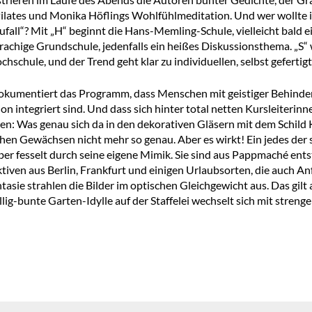
ilates und Monika Höflings Wohlfühlmeditation. Und wer wollte im 
Zufall“? Mit „H“ beginnt die Hans-Memling-Schule, vielleicht bald 
achige Grundschule, jedenfalls ein heißes Diskussionsthema. „S“ 
chschule, und der Trend geht klar zu individuellen, selbst gefertig
kumentiert das Programm, dass Menschen mit geistiger Behinderun
on integriert sind. Und dass sich hinter total netten Kursleiteri
en: Was genau sich da in den dekorativen Gläsern mit dem Schild K
hen Gewächsen nicht mehr so genau. Aber es wirkt! Ein jedes der
er fesselt durch seine eigene Mimik. Sie sind aus Pappmaché entst
tiven aus Berlin, Frankfurt und einigen Urlaubsorten, die auch
tasie strahlen die Bilder im optischen Gleichgewicht aus. Das gilt
llig-bunte Garten-Idylle auf der Staffelei wechselt sich mit stren