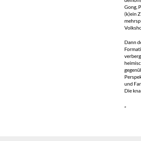
Gong, P
(k)ein 
mehrspr
Volksho
Dann do
Formati
verberg
heimisc
gegenüb
Perspek
und Fan
Die kna
„