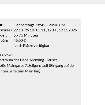
it:
Donnerstags, 18:45 – 20:00 Uhr
rmin(e):
22.10., 29.10., 05.11., 12.11., 19.11.2026
uer:
5 x 75 Minuten
bühr:
45,00 €
Noch Plätze verfügbar
rslokal:
ortraum des Hans-Memling-Hauses,
oße Maingasse 7, Seligenstadt (Eingang auf der
chten Seite zum Main hin)